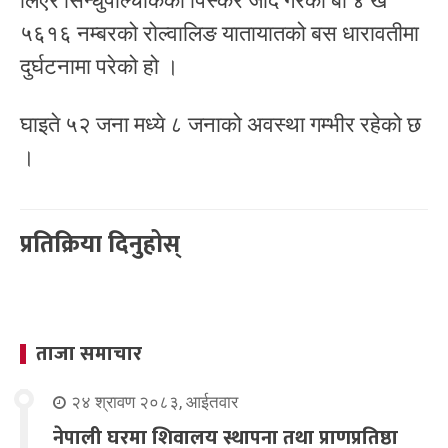
लिएर सिन्धुपाल्चोकको पिस्कर जाँदै गरेको बा ४ ख
५६१६ नम्बरको रोल्वालिङ यातायातको बस धारावतीमा
दुर्घटनामा परेको हो ।
घाइते ५२ जना मध्ये ८ जनाको अवस्था गम्भीर रहेको छ
।
प्रतिक्रिया दिनुहोस्
ताजा समाचार
२४ श्रावण २०८३, आईतवार
नेपाली घरमा शिवालय स्थापना तथा प्राणप्रतिष्ठा