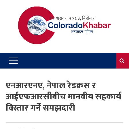
Skip
to
२१ श्रावण २०८३, बिहीबार
content
एनआरएनए, नेपाल रेडक्रस र
आईएफआरसीबीच मानवीय सहकार्य
विस्तार गर्ने समझदारी