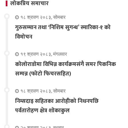
लोकप्रिय समाचार
१८ श्रावण २०८३, सोमबार
गुरुसम्मान तथा ‘निशिम सुगन्ध’ स्मारिका-१ को
विमोचन
१९ श्रावण २०८३, मंगलवार
कोलोराडोमा विभिन्न कार्यक्रमसंगै समर पिकनिक
सम्पन्न (फोटो फिचरसहित)
१८ श्रावण २०८३, सोमबार
निम्सदाइ सहितका आरोहीको निधनपछि
पर्वतारोहण क्षेत्र शोकाकुल
२० श्रावण २०८३, बुधबार