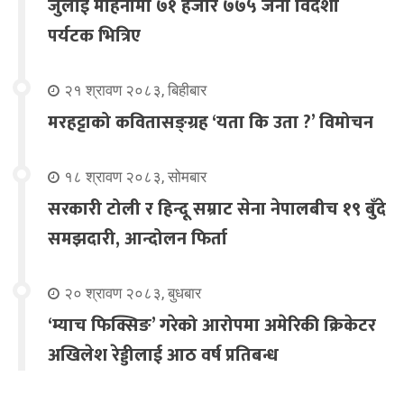
जुलाई महिनामा ७१ हजार ७७५ जना विदेशी
पर्यटक भित्रिए
२१ श्रावण २०८३, बिहीबार
मरहट्टाको कवितासङ्ग्रह ‘यता कि उता ?’ विमोचन
१८ श्रावण २०८३, सोमबार
सरकारी टोली र हिन्दू सम्राट सेना नेपालबीच १९ बुँदे
समझदारी, आन्दोलन फिर्ता
२० श्रावण २०८३, बुधबार
‘म्याच फिक्सिङ’ गरेको आरोपमा अमेरिकी क्रिकेटर
अखिलेश रेड्डीलाई आठ वर्ष प्रतिबन्ध