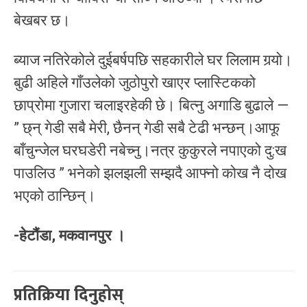
बेखबर छ।
ब्याज नतिरेकोले दुईबर्षपछि सहकारीले घर लिलाम गर्‍यो।
बुढी अहिले गाँउलेको जुठोपुरो खाएर प्लास्टिकको
छाप्रोमा गुजारा चलाइरहेकी छे। बित्नु अगाडि बुढाले —
” छ्न् गेडी सबै मेरी, छैनन् गेडी सबै टेढी भन्छन्।आफू
बाँचुन्जेल घरघडेरी नबेच्नु।नत्र कुकुरले नपाएको दु:ख
पाउलिउ ” भनेको झलझली सम्झदै आफ्नो कोख नै दोख
भएको ठान्छिन्।
-हेटौंडा, मकवानपुर ।
प्रतिक्रिया दिनुहोस्