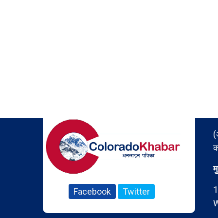
(
क
म
1
Facebook
Twitter
W