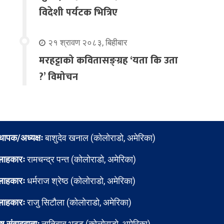
विदेशी पर्यटक भित्रिए
२१ श्रावण २०८३, बिहीबार
मरहट्टाको कवितासङ्ग्रह ‘यता कि उता
?’ विमोचन
्थापक/अध्यक्षः
बाशुदेव खनाल (कोलोराडो, अमेरिका)
लाहकारः
रामचन्द्र पन्त (कोलोराडो, अमेरिका)
लाहकारः
धर्मराज श्रेष्ठ (कोलोराडो, अमेरिका)
लाहकारः
राजु सिटौला (कोलोराडो, अमेरिका)
ेष संवाददाताः
नातिबाबु भट्ट (कोलोराडो, अमेरिका)