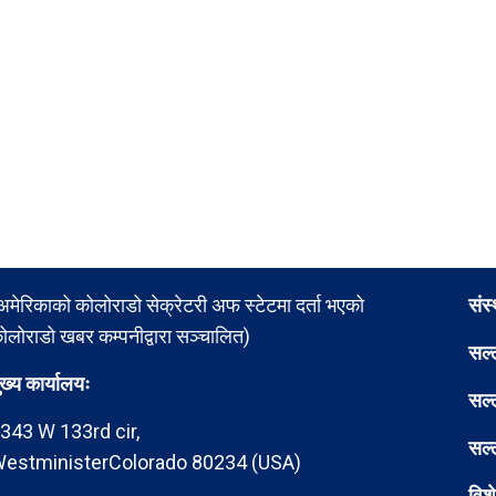
अमेरिकाको कोलोराडो सेक्रेटरी अफ स्टेटमा दर्ता भएको
संस
ोलोराडो खबर कम्पनीद्वारा सञ्चालित)
सल्
ुख्य कार्यालयः
सल्
343 W 133rd cir,
सल्
estministerColorado 80234 (USA)
विश