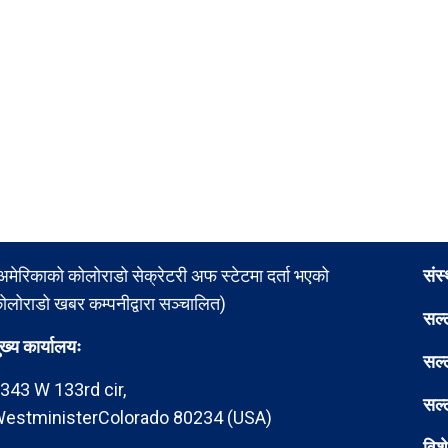
अमेरिकाको कोलोराडो सेक्रेटरी अफ स्टेटमा दर्ता भएको
संस
ोलोराडो खबर कम्पनीद्वारा सञ्चालित)
सल्
ुख्य कार्यालयः
सल्
343 W 133rd cir,
सल्
estministerColorado 80234 (USA)
विश