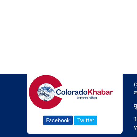
(
क
म
1
Facebook
Twitter
W