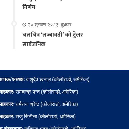
निर्णय
२० श्रावण २०८३, बुधबार
चलचित्र ‘लज्जावती’ को ट्रेलर
सार्वजनिक
्थापक/अध्यक्षः
बाशुदेव खनाल (कोलोराडो, अमेरिका)
लाहकारः
रामचन्द्र पन्त (कोलोराडो, अमेरिका)
लाहकारः
धर्मराज श्रेष्ठ (कोलोराडो, अमेरिका)
लाहकारः
राजु सिटौला (कोलोराडो, अमेरिका)
ेष संवाददाताः
नातिबाबु भट्ट (कोलोराडो, अमेरिका)