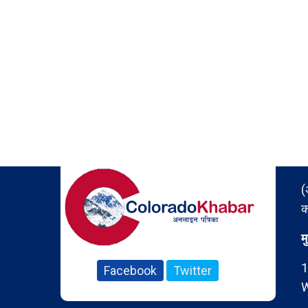
(
क
म
1
Facebook
Twitter
W