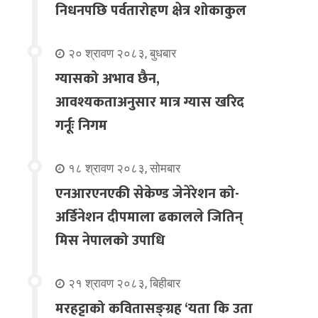
निधनपछि पर्वतारोहण क्षेत्र शोकाकुल
२० श्रावण २०८३, बुधबार
ग्यासको अभाव छैन,
आवश्यकताअनुसार मात्र ग्यास खरिद
गर्नूः निगम
१८ श्रावण २०८३, सोमबार
एनआरएनएकी सेकेण्ड जेनेरेशन को-
अर्डिनेशन दीपमाला ढकालले जितिन्
मिस नेपालको उपाधि
२१ श्रावण २०८३, बिहीबार
मरहट्टाको कवितासङ्ग्रह ‘यता कि उता