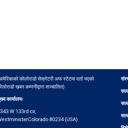
अमेरिकाको कोलोराडो सेक्रेटरी अफ स्टेटमा दर्ता भएको
संस
ोलोराडो खबर कम्पनीद्वारा सञ्चालित)
सल्
ुख्य कार्यालयः
सल्
343 W 133rd cir,
सल्
estministerColorado 80234 (USA)
विश