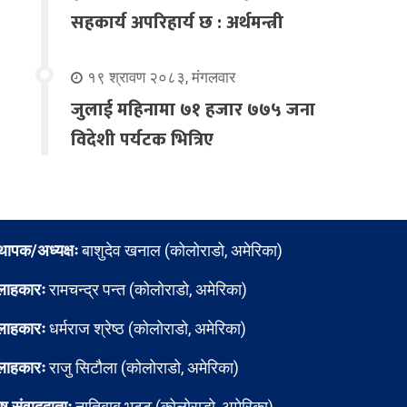
सहकार्य अपरिहार्य छ : अर्थमन्त्री
१९ श्रावण २०८३, मंगलवार
जुलाई महिनामा ७१ हजार ७७५ जना
विदेशी पर्यटक भित्रिए
्थापक/अध्यक्षः
बाशुदेव खनाल (कोलोराडो, अमेरिका)
लाहकारः
रामचन्द्र पन्त (कोलोराडो, अमेरिका)
लाहकारः
धर्मराज श्रेष्ठ (कोलोराडो, अमेरिका)
लाहकारः
राजु सिटौला (कोलोराडो, अमेरिका)
ेष संवाददाताः
नातिबाबु भट्ट (कोलोराडो, अमेरिका)