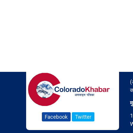
(
क
म
1
Facebook
Twitter
W