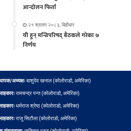
आन्दोलन फिर्ता
२१ श्रावण २०८३, बिहीबार
यी हुन् मन्त्रिपरिषद् बैठकले गरेका ७
निर्णय
्थापक/अध्यक्षः
बाशुदेव खनाल (कोलोराडो, अमेरिका)
लाहकारः
रामचन्द्र पन्त (कोलोराडो, अमेरिका)
लाहकारः
धर्मराज श्रेष्ठ (कोलोराडो, अमेरिका)
लाहकारः
राजु सिटौला (कोलोराडो, अमेरिका)
ेष संवाददाताः
नातिबाबु भट्ट (कोलोराडो, अमेरिका)