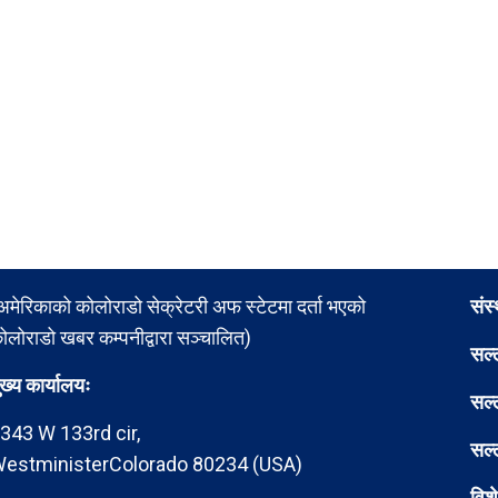
अमेरिकाको कोलोराडो सेक्रेटरी अफ स्टेटमा दर्ता भएको
संस
ोलोराडो खबर कम्पनीद्वारा सञ्चालित)
सल्
ुख्य कार्यालयः
सल्
343 W 133rd cir,
सल्
estministerColorado 80234 (USA)
विश