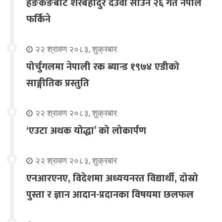
हङकङबाट शेरबहादुर देउवा साउन २६ गते नेपाल
फर्किने
२२ श्रावण २०८३, शुक्रबार
पोर्चुगलमा नेपाली रक ब्यान्ड १९७४ एडीको
साङ्गीतिक प्रस्तुति
२२ श्रावण २०८३, शुक्रबार
‘एउटा अथक योद्धा’ को लोकार्पण
२२ श्रावण २०८३, शुक्रबार
एनआरएनए, विदेशमा अध्ययनरत विद्यार्थी, दोस्रो
पुस्ता र ज्ञान आदान-प्रदानका विषयमा छलफल