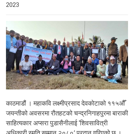
2023
काठमाडौं । महाकवि लक्ष्मीप्रसाद देवकोटाको ११५औँ
जयन्तीको अवसरमा रौतहटको चन्द्रनिगाहपुरमा बाराकी
साहित्यकार अप्सरा पुडासैनीलाई ‘शिवसावित्री
अधिकारी स्मृति सम्मान २०८०’ प्रदान गरिएको छ ।