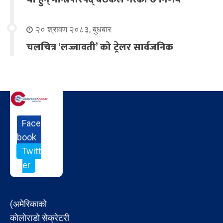
२० श्रावण २०८३, बुधबार
चलचित्र ‘लज्जावती’ को ट्रेलर सार्वजनिक
Face
book
Twitt
er
(अमेरिकाको
कोलोराडो सेक्रेटरी