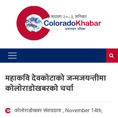
Skip
to
२३ श्रावण २०८३, शनिबार
content
महाकवि देवकोटाको जन्मजयन्तीमा
कोलोराडोखबरको चर्चा
कोलोराडोखबर संवाददाता
,
November 14th,