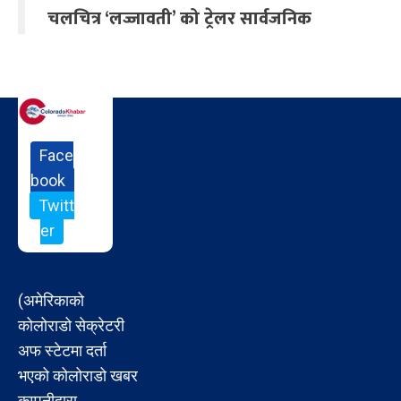
चलचित्र ‘लज्जावती’ को ट्रेलर सार्वजनिक
Face
book
Twitt
er
(अमेरिकाको
कोलोराडो सेक्रेटरी
अफ स्टेटमा दर्ता
भएको कोलोराडो खबर
कम्पनीद्वारा