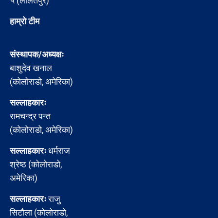
५ (ललितपुर)
हाम्रो टीम
संस्थापक/अध्यक्षः
बाशुदेव खनाल
(कोलोराडो, अमेरिका)
सल्लाहकारः
रामचन्द्र पन्त
(कोलोराडो, अमेरिका)
सल्लाहकारः
धर्मराज
श्रेष्ठ (कोलोराडो,
अमेरिका)
सल्लाहकारः
राजु
सिटौला (कोलोराडो,