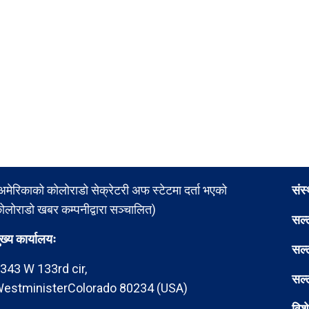
अमेरिकाको कोलोराडो सेक्रेटरी अफ स्टेटमा दर्ता भएको
संस
ोलोराडो खबर कम्पनीद्वारा सञ्चालित)
सल्
ुख्य कार्यालयः
सल्
343 W 133rd cir,
सल्
estministerColorado 80234 (USA)
विश