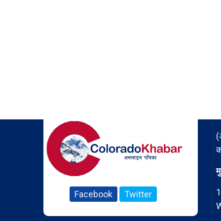
(
क
म
1
Facebook
Twitter
W