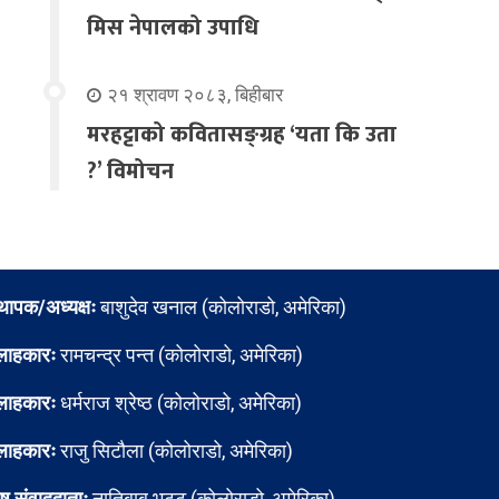
मिस नेपालको उपाधि
२१ श्रावण २०८३, बिहीबार
मरहट्टाको कवितासङ्ग्रह ‘यता कि उता
?’ विमोचन
्थापक/अध्यक्षः
बाशुदेव खनाल (कोलोराडो, अमेरिका)
लाहकारः
रामचन्द्र पन्त (कोलोराडो, अमेरिका)
लाहकारः
धर्मराज श्रेष्ठ (कोलोराडो, अमेरिका)
लाहकारः
राजु सिटौला (कोलोराडो, अमेरिका)
ेष संवाददाताः
नातिबाबु भट्ट (कोलोराडो, अमेरिका)