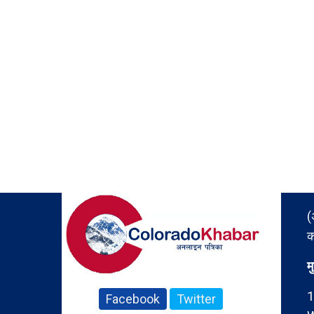
(
क
म
1
Facebook
Twitter