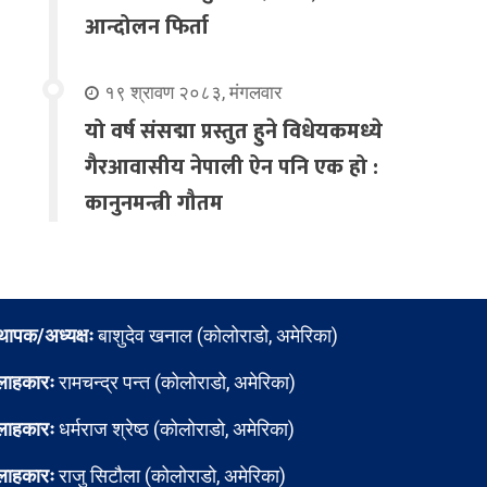
आन्दोलन फिर्ता
१९ श्रावण २०८३, मंगलवार
यो वर्ष संसद्मा प्रस्तुत हुने विधेयकमध्ये
गैरआवासीय नेपाली ऐन पनि एक हो :
कानुनमन्त्री गौतम
्थापक/अध्यक्षः
बाशुदेव खनाल (कोलोराडो, अमेरिका)
लाहकारः
रामचन्द्र पन्त (कोलोराडो, अमेरिका)
लाहकारः
धर्मराज श्रेष्ठ (कोलोराडो, अमेरिका)
लाहकारः
राजु सिटौला (कोलोराडो, अमेरिका)