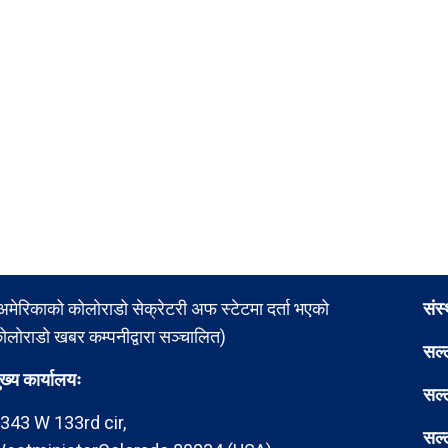
अमेरिकाको कोलोराडो सेक्रेटरी अफ स्टेटमा दर्ता भएको
संस
ोलोराडो खबर कम्पनीद्वारा सञ्चालित)
सल्
ुख्य कार्यालयः
सल्
343 W 133rd cir,
सल्