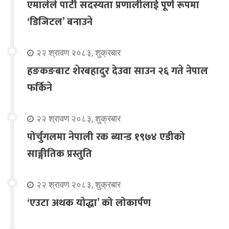
एमालेले पार्टी सदस्यता प्रणालीलाई पूर्ण रूपमा
‘डिजिटल’ बनाउने
२२ श्रावण २०८३, शुक्रबार
हङकङबाट शेरबहादुर देउवा साउन २६ गते नेपाल
फर्किने
२२ श्रावण २०८३, शुक्रबार
पोर्चुगलमा नेपाली रक ब्यान्ड १९७४ एडीको
साङ्गीतिक प्रस्तुति
२२ श्रावण २०८३, शुक्रबार
‘एउटा अथक योद्धा’ को लोकार्पण