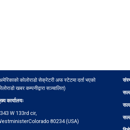
अमेरिकाको कोलोराडो सेक्रेटरी अफ स्टेटमा दर्ता भएको
संस
ोलोराडो खबर कम्पनीद्वारा सञ्चालित)
सल्
ुख्य कार्यालयः
सल्
343 W 133rd cir,
सल्
estministerColorado 80234 (USA)
विश