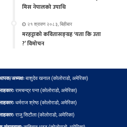
मिस नेपालको उपाधि
२१ श्रावण २०८३, बिहीबार
मरहट्टाको कवितासङ्ग्रह ‘यता कि उता
?’ विमोचन
्थापक/अध्यक्षः
बाशुदेव खनाल (कोलोराडो, अमेरिका)
लाहकारः
रामचन्द्र पन्त (कोलोराडो, अमेरिका)
लाहकारः
धर्मराज श्रेष्ठ (कोलोराडो, अमेरिका)
लाहकारः
राजु सिटौला (कोलोराडो, अमेरिका)
ेष संवाददाताः
नातिबाबु भट्ट (कोलोराडो, अमेरिका)