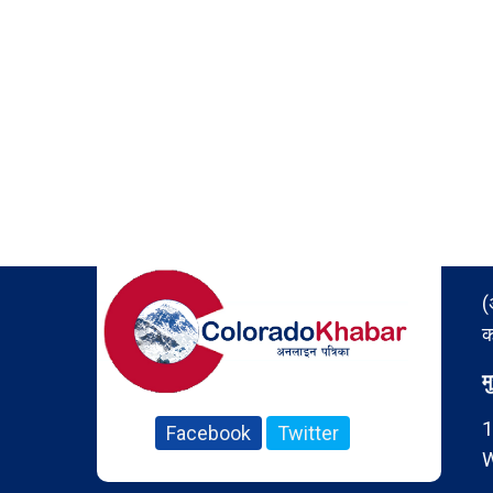
(
क
म
1
Facebook
Twitter
W