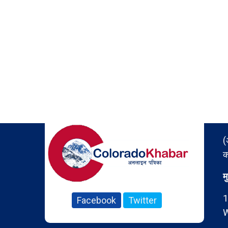
(
क
म
1
Facebook
Twitter
W