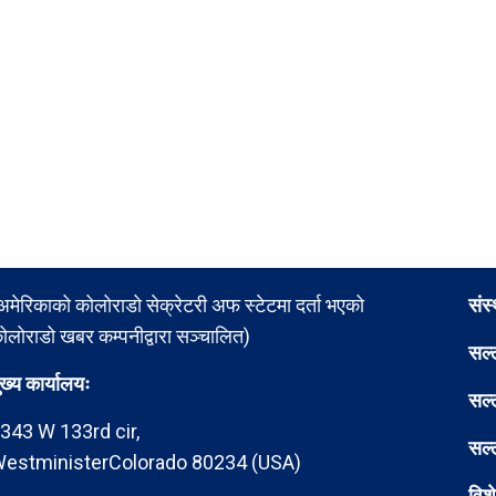
अमेरिकाको कोलोराडो सेक्रेटरी अफ स्टेटमा दर्ता भएको
संस
ोलोराडो खबर कम्पनीद्वारा सञ्चालित)
सल्
ुख्य कार्यालयः
सल्
343 W 133rd cir,
सल्
estministerColorado 80234 (USA)
विश