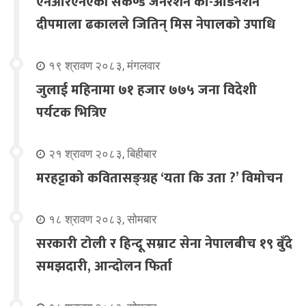
एनआरएनएकी सेकेण्ड जेनेरेशन को-अर्डिनेशन
दीपमाला ढकालले जितिन् मिस नेपालको उपाधि
१९ श्रावण २०८३, मंगलवार
जुलाई महिनामा ७१ हजार ७७५ जना विदेशी
पर्यटक भित्रिए
२१ श्रावण २०८३, बिहीबार
मरहट्टाको कवितासङ्ग्रह ‘यता कि उता ?’ विमोचन
१८ श्रावण २०८३, सोमबार
सरकारी टोली र हिन्दू सम्राट सेना नेपालबीच १९ बुँदे
समझदारी, आन्दोलन फिर्ता