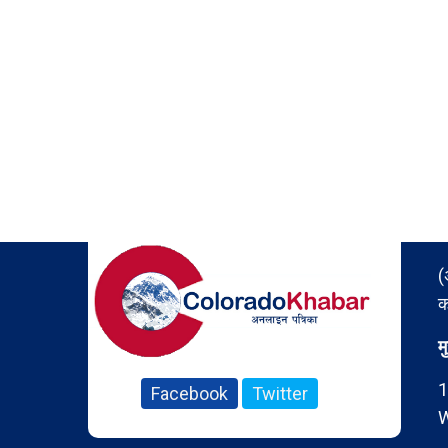
(
क
म
1
Facebook
Twitter
W