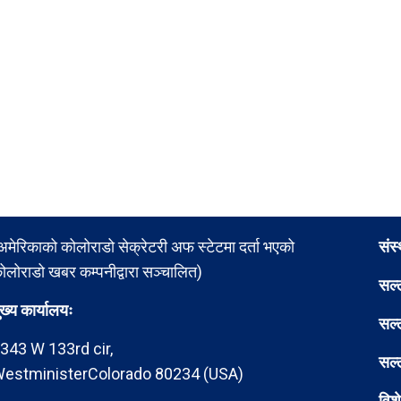
अमेरिकाको कोलोराडो सेक्रेटरी अफ स्टेटमा दर्ता भएको
संस
ोलोराडो खबर कम्पनीद्वारा सञ्चालित)
सल्
ुख्य कार्यालयः
सल्
343 W 133rd cir,
सल्
estministerColorado 80234 (USA)
विश