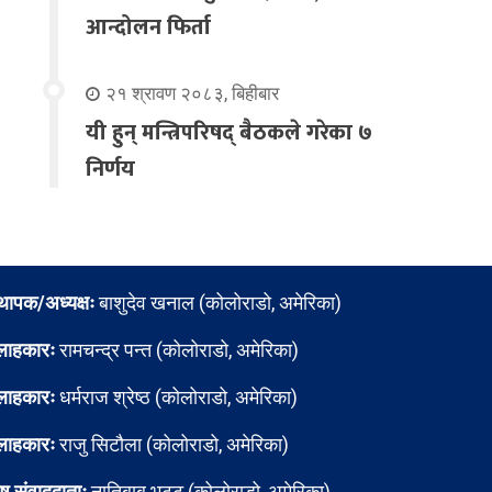
आन्दोलन फिर्ता
२१ श्रावण २०८३, बिहीबार
यी हुन् मन्त्रिपरिषद् बैठकले गरेका ७
निर्णय
्थापक/अध्यक्षः
बाशुदेव खनाल (कोलोराडो, अमेरिका)
लाहकारः
रामचन्द्र पन्त (कोलोराडो, अमेरिका)
लाहकारः
धर्मराज श्रेष्ठ (कोलोराडो, अमेरिका)
लाहकारः
राजु सिटौला (कोलोराडो, अमेरिका)
ेष संवाददाताः
नातिबाबु भट्ट (कोलोराडो, अमेरिका)