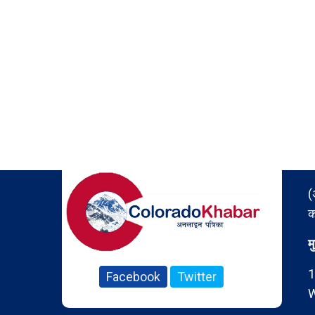
(
क
म
1
Facebook
Twitter
W