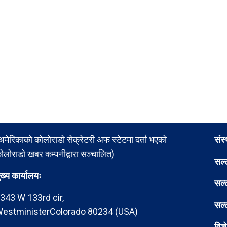
अमेरिकाको कोलोराडो सेक्रेटरी अफ स्टेटमा दर्ता भएको
संस
ोलोराडो खबर कम्पनीद्वारा सञ्चालित)
सल्
ुख्य कार्यालयः
सल्
343 W 133rd cir,
सल्
estministerColorado 80234 (USA)
विश