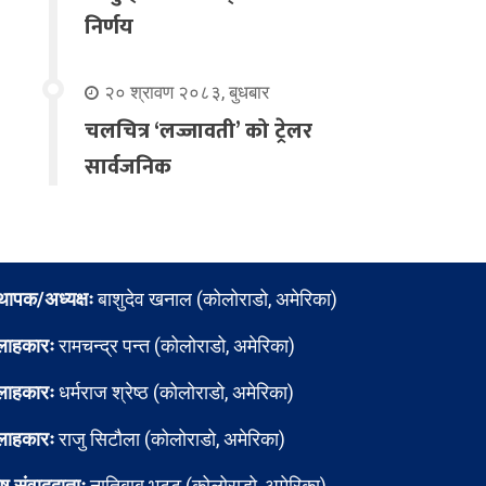
निर्णय
२० श्रावण २०८३, बुधबार
चलचित्र ‘लज्जावती’ को ट्रेलर
सार्वजनिक
्थापक/अध्यक्षः
बाशुदेव खनाल (कोलोराडो, अमेरिका)
लाहकारः
रामचन्द्र पन्त (कोलोराडो, अमेरिका)
लाहकारः
धर्मराज श्रेष्ठ (कोलोराडो, अमेरिका)
लाहकारः
राजु सिटौला (कोलोराडो, अमेरिका)
ेष संवाददाताः
नातिबाबु भट्ट (कोलोराडो, अमेरिका)