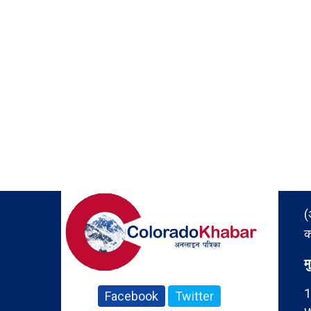
(
क
म
1
Facebook
Twitter