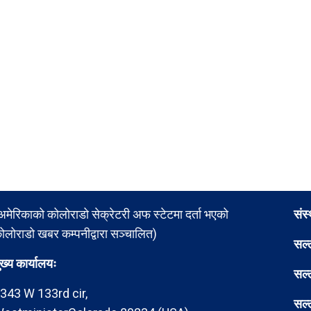
अमेरिकाको कोलोराडो सेक्रेटरी अफ स्टेटमा दर्ता भएको
संस
ोलोराडो खबर कम्पनीद्वारा सञ्चालित)
सल्
ुख्य कार्यालयः
सल्
343 W 133rd cir,
सल्