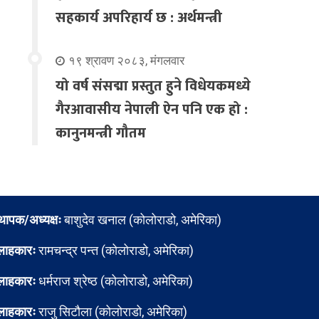
सहकार्य अपरिहार्य छ : अर्थमन्त्री
१९ श्रावण २०८३, मंगलवार
यो वर्ष संसद्मा प्रस्तुत हुने विधेयकमध्ये
गैरआवासीय नेपाली ऐन पनि एक हो :
कानुनमन्त्री गौतम
्थापक/अध्यक्षः
बाशुदेव खनाल (कोलोराडो, अमेरिका)
लाहकारः
रामचन्द्र पन्त (कोलोराडो, अमेरिका)
लाहकारः
धर्मराज श्रेष्ठ (कोलोराडो, अमेरिका)
लाहकारः
राजु सिटौला (कोलोराडो, अमेरिका)