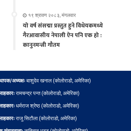
१९ श्रावण २०८३, मंगलवार
यो वर्ष संसद्मा प्रस्तुत हुने विधेयकमध्ये
गैरआवासीय नेपाली ऐन पनि एक हो :
कानुनमन्त्री गौतम
्थापक/अध्यक्षः
बाशुदेव खनाल (कोलोराडो, अमेरिका)
लाहकारः
रामचन्द्र पन्त (कोलोराडो, अमेरिका)
लाहकारः
धर्मराज श्रेष्ठ (कोलोराडो, अमेरिका)
लाहकारः
राजु सिटौला (कोलोराडो, अमेरिका)
ेष संवाददाताः
नातिबाबु भट्ट (कोलोराडो, अमेरिका)