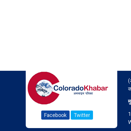
(
क
म
1
Facebook
Twitter
W