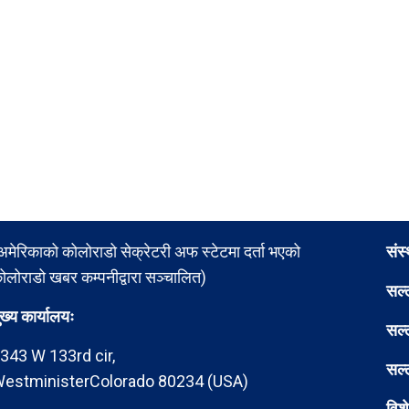
अमेरिकाको कोलोराडो सेक्रेटरी अफ स्टेटमा दर्ता भएको
संस
ोलोराडो खबर कम्पनीद्वारा सञ्चालित)
सल्
ुख्य कार्यालयः
सल्
343 W 133rd cir,
सल्
estministerColorado 80234 (USA)
विश