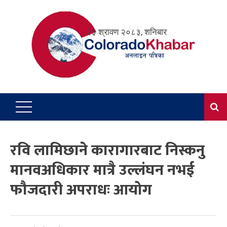
Skip
to
२३ श्रावण २०८३, शनिबार
content
रवि लामिछाने कारागारबाट निस्कनु
मानवअधिकार मात्रै उल्लंघन नभई
फौजदारी अपराधः आयोग