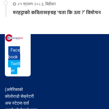
२१ श्रावण २०८३, बिहीबार
मरहट्टाको कवितासङ्ग्रह ‘यता कि उता ?’ विमोचन
Face
book
Twitt
er
(अमेरिकाको
कोलोराडो सेक्रेटरी
अफ स्टेटमा दर्ता