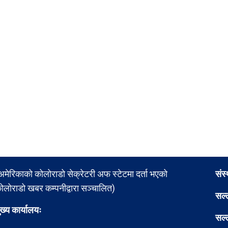
अमेरिकाको कोलोराडो सेक्रेटरी अफ स्टेटमा दर्ता भएको
संस
ोलोराडो खबर कम्पनीद्वारा सञ्चालित)
सल्
ुख्य कार्यालयः
सल्