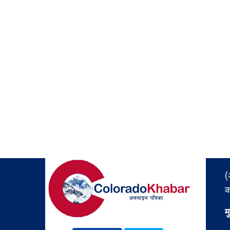
(
क
म