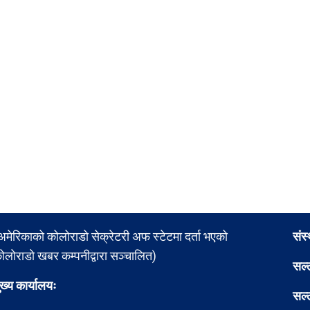
अमेरिकाको कोलोराडो सेक्रेटरी अफ स्टेटमा दर्ता भएको
संस
ोलोराडो खबर कम्पनीद्वारा सञ्चालित)
सल्
ुख्य कार्यालयः
सल्