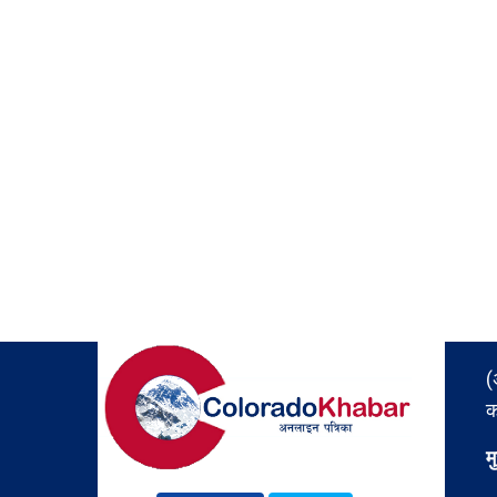
(
क
म