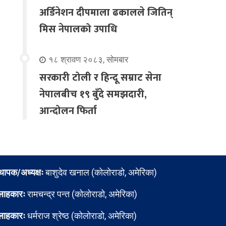
अर्डिनेशन दीपमाला ढकालले जितिन्
मिस नेपालको उपाधि
१८ श्रावण २०८३, सोमबार
सरकारी टोली र हिन्दू सम्राट सेना
नेपालबीच १९ बुँदे समझदारी,
आन्दोलन फिर्ता
्थापक/अध्यक्षः
बाशुदेव खनाल (कोलोराडो, अमेरिका)
लाहकारः
रामचन्द्र पन्त (कोलोराडो, अमेरिका)
लाहकारः
धर्मराज श्रेष्ठ (कोलोराडो, अमेरिका)