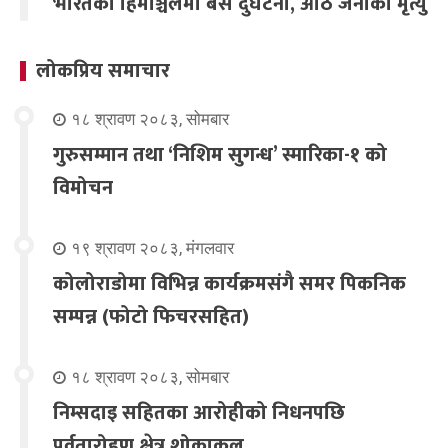
भारतको हिमाञ्चलमा बस दुर्घटना, आठ जनाको मृत्यु
लोकप्रिय समाचार
१८ श्रावण २०८३, सोमबार
गुरुसम्मान तथा ‘निशिम सुगन्ध’ स्मारिका-१ को
विमोचन
१९ श्रावण २०८३, मंगलवार
कोलोराडोमा विभिन्न कार्यक्रमसंगै समर पिकनिक
सम्पन्न (फोटो फिचरसहित)
१८ श्रावण २०८३, सोमबार
निम्सदाइ सहितका आरोहीको निधनपछि
पर्वतारोहण क्षेत्र शोकाकुल