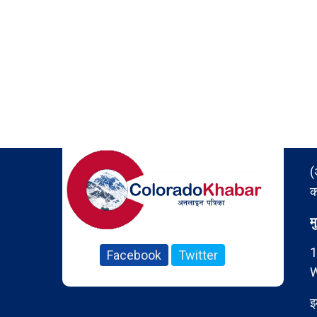
(
क
म
1
Facebook
Twitter
W
इ