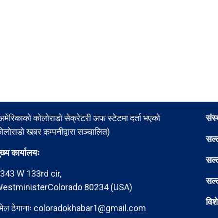
अमेरिकाको कोलोराडो सेक्रेटरी अफ स्टेटमा दर्ता भएको
संस
ोलोराडो खबर कम्पनीद्वारा सञ्चालित)
सल्
ुख्य कार्यालयः
सल्
343 W 133rd cir,
सल्
estministerColorado 80234 (USA)
विश
मेल ठेगानाः
coloradokhabar1@gmail.com