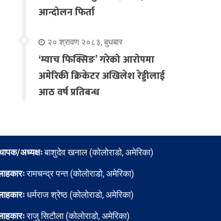
आन्दोलन फिर्ता
२० श्रावण २०८३, बुधबार
‘म्याच फिक्सिङ’ गरेको आरोपमा
अमेरिकी क्रिकेटर अखिलेश रेड्डीलाई
आठ वर्ष प्रतिबन्ध
्थापक/अध्यक्षः
बाशुदेव खनाल (कोलोराडो, अमेरिका)
लाहकारः
रामचन्द्र पन्त (कोलोराडो, अमेरिका)
लाहकारः
धर्मराज श्रेष्ठ (कोलोराडो, अमेरिका)
लाहकारः
राजु सिटौला (कोलोराडो, अमेरिका)