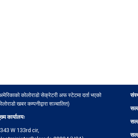
अमेरिकाको कोलोराडो सेक्रेटरी अफ स्टेटमा दर्ता भएको
संस
ोलोराडो खबर कम्पनीद्वारा सञ्चालित)
सल्
ुख्य कार्यालयः
सल्
343 W 133rd cir,
सल्