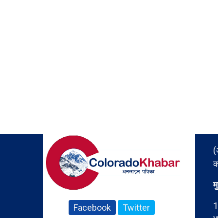
(
क
म
1
Facebook
Twitter