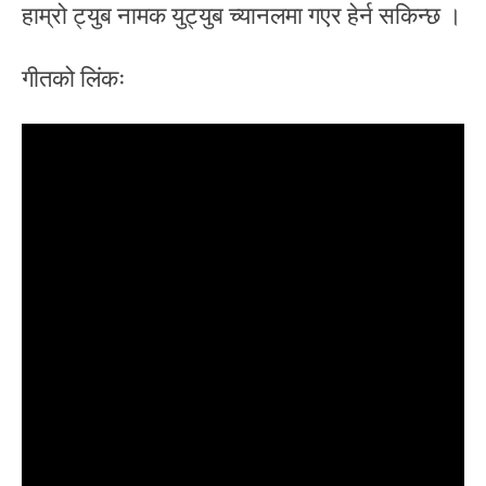
हाम्रो ट्युब नामक युट्युब च्यानलमा गएर हेर्न सकिन्छ ।
गीतको लिंकः