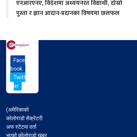
एनआरएनए, विदेशमा अध्ययनरत विद्यार्थी, दोस्रो
पुस्ता र ज्ञान आदान-प्रदानका विषयमा छलफल
Face
book
Twitt
er
(अमेरिकाको
कोलोराडो सेक्रेटरी
अफ स्टेटमा दर्ता
भएको कोलोराडो खबर