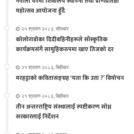
नेपाली घरमा शिवालय स्थापना तथा प्राणप्रतिष्ठा
महोत्सव आयोजना हुँदै
२५ श्रावण २०८३, सोमबार
कोलोराडोका दिदीबहिनीहरूले साँस्कृतिक
कार्यक्रमसंगै सामुहिकरुपमा खाए तिजको दर
२१ श्रावण २०८३, बिहीबार
मरहट्टाको कवितासङ्ग्रह ‘यता कि उता ?’ विमोचन
२१ श्रावण २०८३, बिहीबार
तीन अन्तरराष्ट्रिय संस्थालाई स्पष्टीकरण सोध्न
सरकारलाई निर्देशन