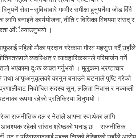
ने सेवा–सुविधाबारे गम्भीर समीक्षा हुनुपर्नेमा जोड दिँदै
का लागि बनाइने कार्ययोजना, नीति र विधिका विषयमा संसद् र
ता आँैल्याउनुभयो ।
फूलाई पहिलो मौका प्रदान गरेकामा गौरव महसुस गर्दै उहाँले
ीतिगतरूपले व्यवस्थित र व्यावहारिकरूपले परिमार्जन गर्ने
 भएकामा दुःख व्यक्त गर्नुभयो । मुलुकमा भ्रष्टाचार
 हुने तथा आफूअनुकूलको कानुन बनाउने घटनाले पुष्टि गरेको
क प्रणालीबाट निर्वाचित सदस्य सुुन, ललिता निवास र नक्कली
घटनाका रूपमा रहेको प्रतिक्रिया दिनुभयो ।
रेका राजनीतिक दल र नेताले आफ्ना स्वार्थका लागि
य गर्न आवश्यक रहेको सांसद श्रेष्ठको भनाइ छ । राजनीतिक
र्टी, गुट र परिवारवादलाई महत्त्व दिएको देखिएको उहाँले आरोप