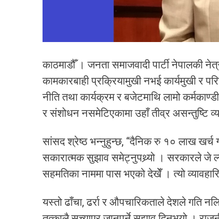
काठमाडौँ । जनता समाजवादी पार्टी नेपालकी नेत
कामकारबाही प्रक्रियामुखी नभई कार्यमुखी र परिणाम
नीति तथा कार्यक्रम र बजेटमाथि लामो कर्मकाण
र संशोधन नसमेटिएकामा उहाँ तीव्र असन्तुष्टि व्यक्
सांसद श्रेष्ठ भन्नुहुन्छ, “दैनिक रु १० लाख ख
सकारात्मक सुझाव समेट्नुपथ्र्यो । सरकारले जे ल्
सहमतिका नाममा पास भएको देखेँ । त्यो व्यावहा
यस्तो ढाँचा, ढर्रा र औपचारिकताले देशले गति नलि
तत्कालै सच्याएर जानुपर्ने सुझाव दिनुभयो । राजनी