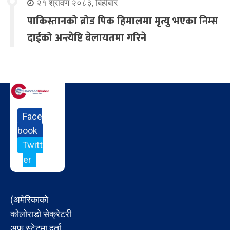
२१ श्रावण २०८३, बिहीबार
पाकिस्तानको ब्रोड पिक हिमालमा मृत्यु भएका निम्स
दाईको अन्त्येष्टि बेलायतमा गरिने
Face
book
Twitt
er
(अमेरिकाको
कोलोराडो सेक्रेटरी
अफ स्टेटमा दर्ता