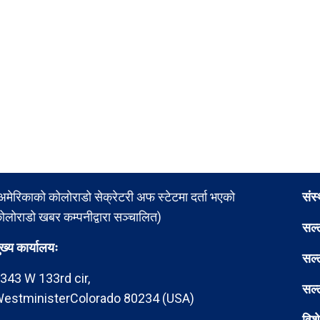
अमेरिकाको कोलोराडो सेक्रेटरी अफ स्टेटमा दर्ता भएको
संस
ोलोराडो खबर कम्पनीद्वारा सञ्चालित)
सल्
ुख्य कार्यालयः
सल्
343 W 133rd cir,
सल्
estministerColorado 80234 (USA)
विश