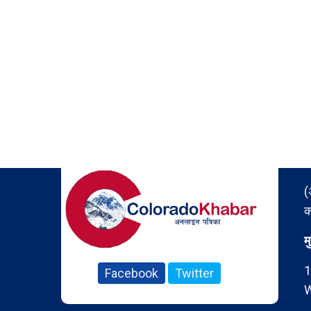
(
क
म
1
Facebook
Twitter
W