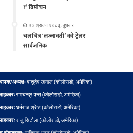
?’ विमोचन
२० श्रावण २०८३, बुधबार
चलचित्र ‘लज्जावती’ को ट्रेलर
सार्वजनिक
्थापक/अध्यक्षः
बाशुदेव खनाल (कोलोराडो, अमेरिका)
लाहकारः
रामचन्द्र पन्त (कोलोराडो, अमेरिका)
लाहकारः
धर्मराज श्रेष्ठ (कोलोराडो, अमेरिका)
लाहकारः
राजु सिटौला (कोलोराडो, अमेरिका)
ेष संवाददाताः
नातिबाबु भट्ट (कोलोराडो, अमेरिका)