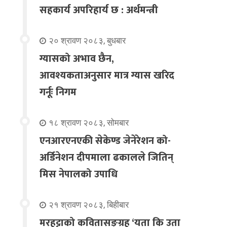
सहकार्य अपरिहार्य छ : अर्थमन्त्री
२० श्रावण २०८३, बुधबार
ग्यासको अभाव छैन,
आवश्यकताअनुसार मात्र ग्यास खरिद
गर्नूः निगम
१८ श्रावण २०८३, सोमबार
एनआरएनएकी सेकेण्ड जेनेरेशन को-
अर्डिनेशन दीपमाला ढकालले जितिन्
मिस नेपालको उपाधि
२१ श्रावण २०८३, बिहीबार
मरहट्टाको कवितासङ्ग्रह ‘यता कि उता