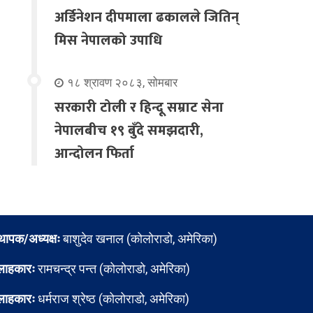
अर्डिनेशन दीपमाला ढकालले जितिन्
मिस नेपालको उपाधि
१८ श्रावण २०८३, सोमबार
सरकारी टोली र हिन्दू सम्राट सेना
नेपालबीच १९ बुँदे समझदारी,
आन्दोलन फिर्ता
्थापक/अध्यक्षः
बाशुदेव खनाल (कोलोराडो, अमेरिका)
लाहकारः
रामचन्द्र पन्त (कोलोराडो, अमेरिका)
लाहकारः
धर्मराज श्रेष्ठ (कोलोराडो, अमेरिका)