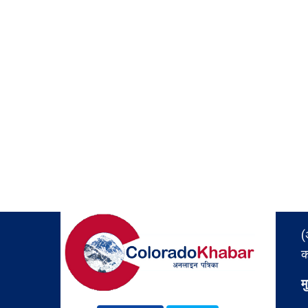
(
क
म