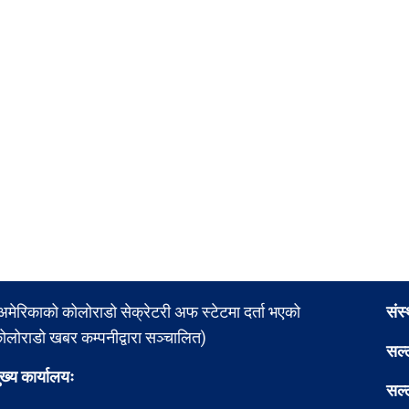
अमेरिकाको कोलोराडो सेक्रेटरी अफ स्टेटमा दर्ता भएको
संस
ोलोराडो खबर कम्पनीद्वारा सञ्चालित)
सल्
ुख्य कार्यालयः
सल्