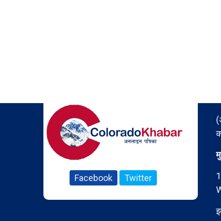
(
क
म
1
Facebook
Twitter
W
इ