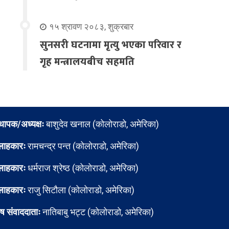
१५ श्रावण २०८३, शुक्रबार
सुनसरी घटनामा मृत्यु भएका परिवार र
गृह मन्त्रालयबीच सहमति
्थापक/अध्यक्षः
बाशुदेव खनाल (कोलोराडो, अमेरिका)
लाहकारः
रामचन्द्र पन्त (कोलोराडो, अमेरिका)
लाहकारः
धर्मराज श्रेष्ठ (कोलोराडो, अमेरिका)
लाहकारः
राजु सिटौला (कोलोराडो, अमेरिका)
ेष संवाददाताः
नातिबाबु भट्ट (कोलोराडो, अमेरिका)