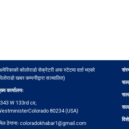
अमेरिकाको कोलोराडो सेक्रेटरी अफ स्टेटमा दर्ता भएको
संस
ोलोराडो खबर कम्पनीद्वारा सञ्चालित)
सल्
ुख्य कार्यालयः
सल्
343 W 133rd cir,
सल्
estministerColorado 80234 (USA)
विश
मेल ठेगानाः
coloradokhabar1@gmail.com