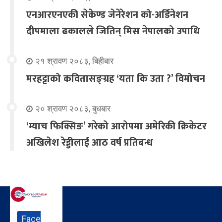
एनआरएनएकी सेकेण्ड जेनेरेशन को-अर्डिनेशन
दीपमाला ढकालले जितिन् मिस नेपालको उपाधि
२१ श्रावण २०८३, बिहीबार
मरहट्टाको कवितासङ्ग्रह ‘यता कि उता ?’ विमोचन
२० श्रावण २०८३, बुधबार
‘म्याच फिक्सिङ’ गरेको आरोपमा अमेरिकी क्रिकेटर
अखिलेश रेड्डीलाई आठ वर्ष प्रतिबन्ध
Face