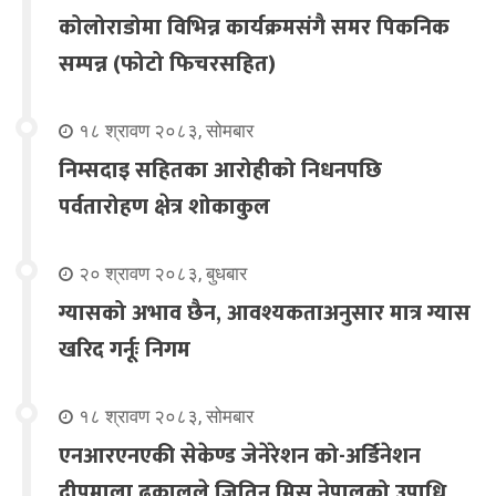
कोलोराडोमा विभिन्न कार्यक्रमसंगै समर पिकनिक
सम्पन्न (फोटो फिचरसहित)
१८ श्रावण २०८३, सोमबार
निम्सदाइ सहितका आरोहीको निधनपछि
पर्वतारोहण क्षेत्र शोकाकुल
२० श्रावण २०८३, बुधबार
ग्यासको अभाव छैन, आवश्यकताअनुसार मात्र ग्यास
खरिद गर्नूः निगम
१८ श्रावण २०८३, सोमबार
एनआरएनएकी सेकेण्ड जेनेरेशन को-अर्डिनेशन
दीपमाला ढकालले जितिन् मिस नेपालको उपाधि