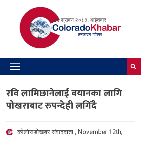
Skip
to
२४ श्रावण २०८३, आईतवार
content
रवि लामिछानेलाई बयानका लागि
पोखराबाट रुपन्देही लगिँदै
कोलोराडोखबर संवाददाता
,
November 12th,