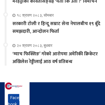
मरहट्टाको कवितासङ्ग्रह ‘यता कि उता ?’ विमोचन
१८ श्रावण २०८३, सोमबार
सरकारी टोली र हिन्दू सम्राट सेना नेपालबीच १९ बुँदे
समझदारी, आन्दोलन फिर्ता
२० श्रावण २०८३, बुधबार
‘म्याच फिक्सिङ’ गरेको आरोपमा अमेरिकी क्रिकेटर
अखिलेश रेड्डीलाई आठ वर्ष प्रतिबन्ध
Face
book