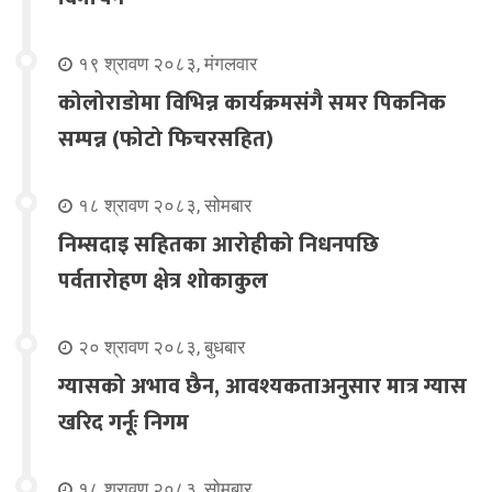
१९ श्रावण २०८३, मंगलवार
कोलोराडोमा विभिन्न कार्यक्रमसंगै समर पिकनिक
सम्पन्न (फोटो फिचरसहित)
१८ श्रावण २०८३, सोमबार
निम्सदाइ सहितका आरोहीको निधनपछि
पर्वतारोहण क्षेत्र शोकाकुल
२० श्रावण २०८३, बुधबार
ग्यासको अभाव छैन, आवश्यकताअनुसार मात्र ग्यास
खरिद गर्नूः निगम
१८ श्रावण २०८३, सोमबार