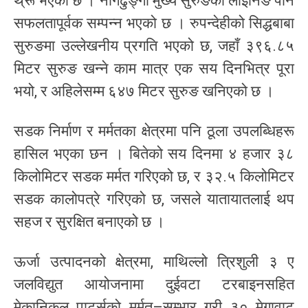
थ्रू भएको छ । नागढुङ्गा मुख्य सुरुङको लाइनिङ पनि
सफलतापूर्वक सम्पन्न भएको छ । रुपन्देहीको सिद्धबाबा
सुरुङमा उल्लेखनीय प्रगति भएको छ, जहाँ ३९६.८५
मिटर सुरुङ खन्ने काम मात्र एक सय दिनभित्र पूरा
भयो, र अहिलेसम्म ६४७ मिटर सुरुङ खनिएको छ ।
सडक निर्माण र मर्मतका क्षेत्रमा पनि ठूला उपलब्धिहरू
हासिल भएका छन । बितेको सय दिनमा ४ हजार ३८
किलोमिटर सडक मर्मत गरिएको छ, र ३२.५ किलोमिटर
सडक कालोपत्रे गरिएको छ, जसले यातायातलाई थप
सहज र सुरक्षित बनाएको छ ।
ऊर्जा उत्पादनको क्षेत्रमा, माथिल्लो त्रिशुली ३ ए
जलविद्युत आयोजनामा दुईवटा टरबाइनसहित
मेकानिकल पार्ट्सको मर्मत–सम्भार गरी ३० मेगावाट