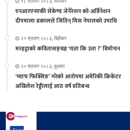
१८ श्रावण २०८३, सोमबार
एनआरएनएकी सेकेण्ड जेनेरेशन को-अर्डिनेशन
दीपमाला ढकालले जितिन् मिस नेपालको उपाधि
२१ श्रावण २०८३, बिहीबार
मरहट्टाको कवितासङ्ग्रह ‘यता कि उता ?’ विमोचन
२० श्रावण २०८३, बुधबार
‘म्याच फिक्सिङ’ गरेको आरोपमा अमेरिकी क्रिकेटर
अखिलेश रेड्डीलाई आठ वर्ष प्रतिबन्ध