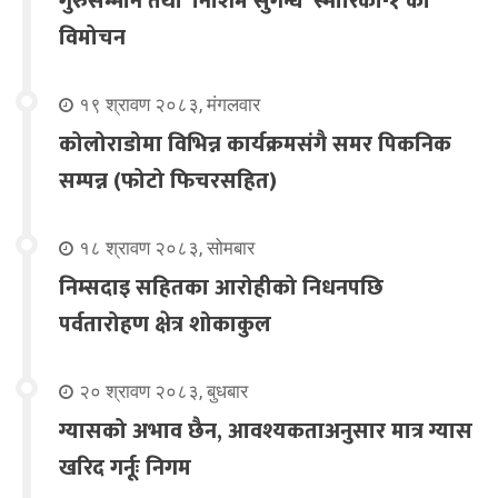
गुरुसम्मान तथा ‘निशिम सुगन्ध’ स्मारिका-१ को
विमोचन
१९ श्रावण २०८३, मंगलवार
कोलोराडोमा विभिन्न कार्यक्रमसंगै समर पिकनिक
सम्पन्न (फोटो फिचरसहित)
१८ श्रावण २०८३, सोमबार
निम्सदाइ सहितका आरोहीको निधनपछि
पर्वतारोहण क्षेत्र शोकाकुल
२० श्रावण २०८३, बुधबार
ग्यासको अभाव छैन, आवश्यकताअनुसार मात्र ग्यास
खरिद गर्नूः निगम