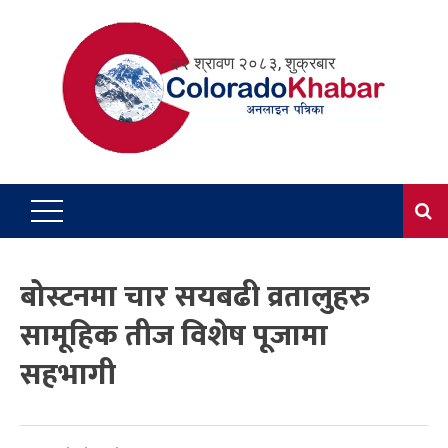
Skip
to
२२ श्रावण २०८३, शुक्रबार
content
बोस्टनमा चार सयबढी व्रतालुहरु
सामूहिक तीज विशेष पूजामा
सहभागी