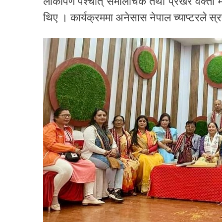
लोकार्पण पश्चात् समालोचक तथा प्रखर वक्ता मह
थिए । कार्यक्रममा अनेसास नेपाल च्याप्टरले स्रष