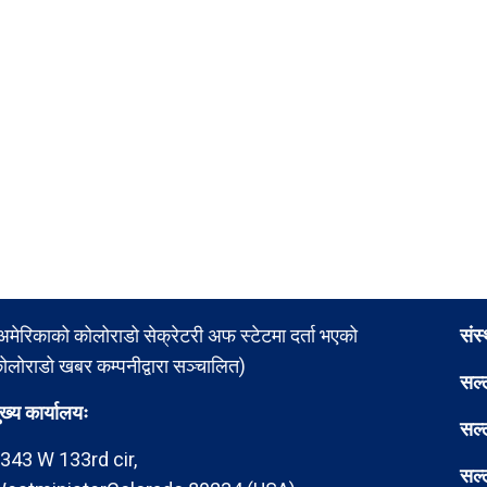
अमेरिकाको कोलोराडो सेक्रेटरी अफ स्टेटमा दर्ता भएको
संस
ोलोराडो खबर कम्पनीद्वारा सञ्चालित)
सल्
ुख्य कार्यालयः
सल्
343 W 133rd cir,
सल्