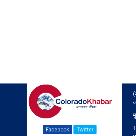
(
क
म
1
Facebook
Twitter