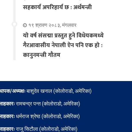
सहकार्य अपरिहार्य छ : अर्थमन्त्री
१९ श्रावण २०८३, मंगलवार
यो वर्ष संसद्मा प्रस्तुत हुने विधेयकमध्ये
गैरआवासीय नेपाली ऐन पनि एक हो :
कानुनमन्त्री गौतम
्थापक/अध्यक्षः
बाशुदेव खनाल (कोलोराडो, अमेरिका)
लाहकारः
रामचन्द्र पन्त (कोलोराडो, अमेरिका)
लाहकारः
धर्मराज श्रेष्ठ (कोलोराडो, अमेरिका)
लाहकारः
राजु सिटौला (कोलोराडो, अमेरिका)