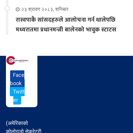
२३ श्रावण २०८३, शनिबार
रास्वपाकै सांसदहरुले आलोचना गर्न थालेपछि
मध्यरातमा प्रधानमन्त्री बालेनको भावुक स्टाटस
Face
book
Twitt
er
(अमेरिकाको
कोलोराडो सेक्रेटरी