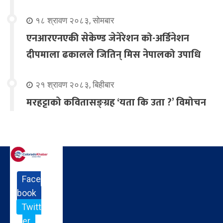
१८ श्रावण २०८३, सोमबार
एनआरएनएकी सेकेण्ड जेनेरेशन को-अर्डिनेशन
दीपमाला ढकालले जितिन् मिस नेपालको उपाधि
२१ श्रावण २०८३, बिहीबार
मरहट्टाको कवितासङ्ग्रह ‘यता कि उता ?’ विमोचन
Face
book
Twitt
er