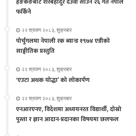
हङकङबाट शेरबहादुर देउवा साउन २६ गते नेपाल
फर्किने
२२ श्रावण २०८३, शुक्रबार
पोर्चुगलमा नेपाली रक ब्यान्ड १९७४ एडीको
साङ्गीतिक प्रस्तुति
२२ श्रावण २०८३, शुक्रबार
‘एउटा अथक योद्धा’ को लोकार्पण
२२ श्रावण २०८३, शुक्रबार
एनआरएनए, विदेशमा अध्ययनरत विद्यार्थी, दोस्रो
पुस्ता र ज्ञान आदान-प्रदानका विषयमा छलफल