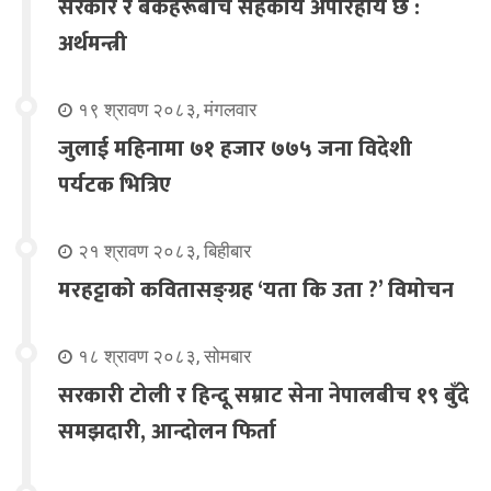
सरकार र बैंकहरूबीच सहकार्य अपरिहार्य छ :
अर्थमन्त्री
१९ श्रावण २०८३, मंगलवार
जुलाई महिनामा ७१ हजार ७७५ जना विदेशी
पर्यटक भित्रिए
२१ श्रावण २०८३, बिहीबार
मरहट्टाको कवितासङ्ग्रह ‘यता कि उता ?’ विमोचन
१८ श्रावण २०८३, सोमबार
सरकारी टोली र हिन्दू सम्राट सेना नेपालबीच १९ बुँदे
समझदारी, आन्दोलन फिर्ता