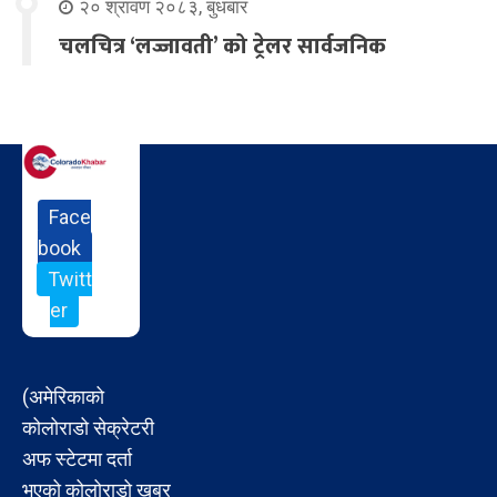
२० श्रावण २०८३, बुधबार
चलचित्र ‘लज्जावती’ को ट्रेलर सार्वजनिक
Face
book
Twitt
er
(अमेरिकाको
कोलोराडो सेक्रेटरी
अफ स्टेटमा दर्ता
भएको कोलोराडो खबर