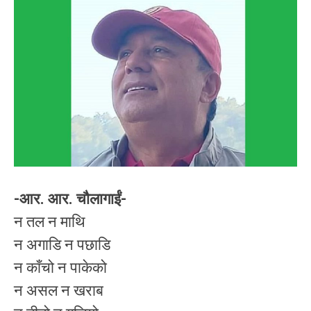
-आर. आर. चौलागाईं-
न तल न माथि
न अगाडि न पछाडि
न काँचो न पाकेको
न असल न खराब