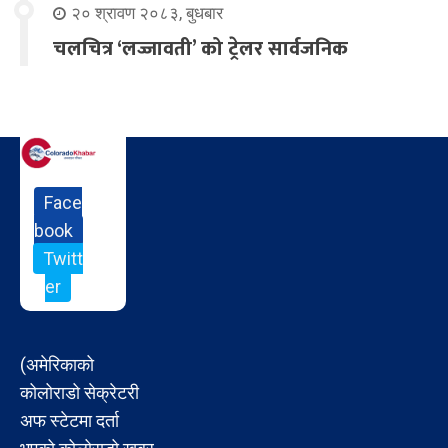
२० श्रावण २०८३, बुधबार
चलचित्र ‘लज्जावती’ को ट्रेलर सार्वजनिक
Face
book
Twitt
er
(अमेरिकाको
कोलोराडो सेक्रेटरी
अफ स्टेटमा दर्ता