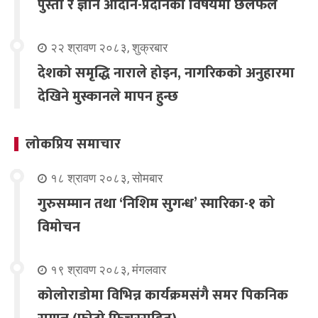
पुस्ता र ज्ञान आदान-प्रदानका विषयमा छलफल
२२ श्रावण २०८३, शुक्रबार
देशको समृद्धि नाराले होइन, नागरिकको अनुहारमा
देखिने मुस्कानले मापन हुन्छ
लोकप्रिय समाचार
१८ श्रावण २०८३, सोमबार
गुरुसम्मान तथा ‘निशिम सुगन्ध’ स्मारिका-१ को
विमोचन
१९ श्रावण २०८३, मंगलवार
कोलोराडोमा विभिन्न कार्यक्रमसंगै समर पिकनिक