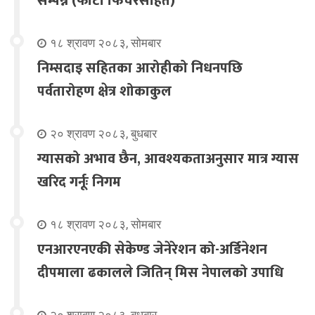
सम्पन्न (फोटो फिचरसहित)
१८ श्रावण २०८३, सोमबार
निम्सदाइ सहितका आरोहीको निधनपछि
पर्वतारोहण क्षेत्र शोकाकुल
२० श्रावण २०८३, बुधबार
ग्यासको अभाव छैन, आवश्यकताअनुसार मात्र ग्यास
खरिद गर्नूः निगम
१८ श्रावण २०८३, सोमबार
एनआरएनएकी सेकेण्ड जेनेरेशन को-अर्डिनेशन
दीपमाला ढकालले जितिन् मिस नेपालको उपाधि