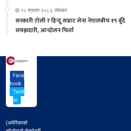
१८ श्रावण २०८३, सोमबार
सरकारी टोली र हिन्दू सम्राट सेना नेपालबीच १९ बुँदे
समझदारी, आन्दोलन फिर्ता
Face
book
Twitt
er
(अमेरिकाको
कोलोराडो सेक्रेटरी