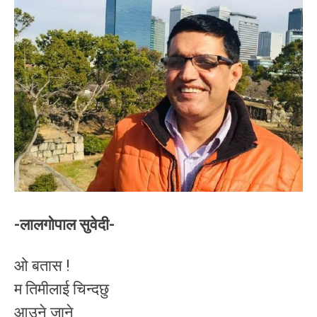
-लालगोपाल सुवेदी-
ओ बतास !
म तिमीलाई चिन्दछु
आउने जाने